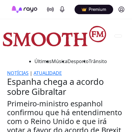
On Air
Podcasts
Log in
Premium
Últimas
Música
Desporto
Trânsito
NOTÍCIAS
|
ATUALIDADE
Espanha chega a acordo
sobre Gibraltar
Primeiro-ministro espanhol
confirmou que há entendimento
com o Reino Unido e que irá
votar a favor do acordo de Brexit.