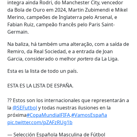
integra ainda Rodri, do Manchester City, vencedor
da Bola de Ouro em 2024, Martin Zubimendi e Mikel
Merino, campeões de Inglaterra pelo Arsenal, e
Fabian Ruiz, campeão francês pelo Paris Saint-
Germain.
Na baliza, há também uma alteração, com a saída de
Remiro, da Real Sociedad, e a entrada de Joan
Garcia, considerado o melhor
portero
da La Liga.
Esta es la lista de todo un país.
ESTA ES LA LISTA DE ESPAÑA.
?? Estos son los internacionales que representarán a
la
@SEFutbol
y todas nuestras ilusiones en la
próxima
#CopaMundialFIFA
.
#VamosEspaña
pic.twitter.com/pZAFzRUg1b
— Selección Española Masculina de Fútbol