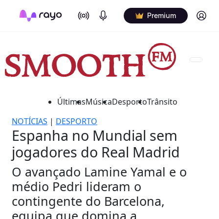
On Air
Podcasts
Log in
Premium
Últimas
Música
Desporto
Trânsito
NOTÍCIAS
|
DESPORTO
Espanha no Mundial sem
jogadores do Real Madrid
O avançado Lamine Yamal e o
médio Pedri lideram o
contingente do Barcelona,
equipa que domina a