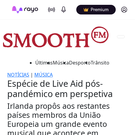
On Air
Podcasts
Log in
Premium
Últimas
Música
Desporto
Trânsito
NOTÍCIAS
|
MÚSICA
Espécie de Live Aid pós-
pandémico em perspetiva
Irlanda propôs aos restantes
países membros da União
Europeia um grande evento
musical que acontece em