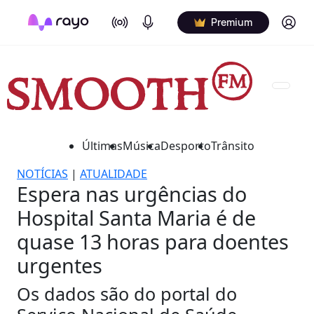
On Air
Podcasts
Log in
Premium
Últimas
Música
Desporto
Trânsito
NOTÍCIAS
|
ATUALIDADE
Espera nas urgências do
Hospital Santa Maria é de
quase 13 horas para doentes
urgentes
Os dados são do portal do