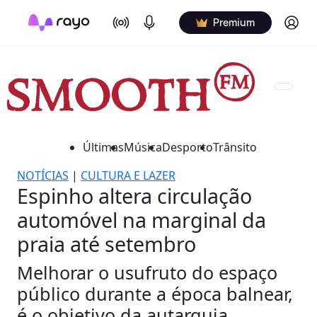
On Air
Podcasts
Log in
Premium
Últimas
Música
Desporto
Trânsito
NOTÍCIAS
|
CULTURA E LAZER
Espinho altera circulação
automóvel na marginal da
praia até setembro
Melhorar o usufruto do espaço
público durante a época balnear,
é o objetivo da autarquia.