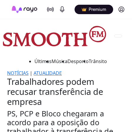
On Air
Podcasts
Log in
Premium
Últimas
Música
Desporto
Trânsito
NOTÍCIAS
|
ATUALIDADE
Trabalhadores podem
recusar transferência de
empresa
PS, PCP e Bloco chegaram a
acordo para a oposição do
trabalhador à transferência de