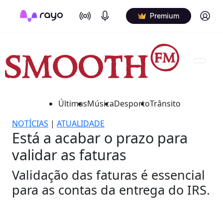
On Air
Podcasts
Log in
Premium
Últimas
Música
Desporto
Trânsito
NOTÍCIAS
|
ATUALIDADE
Está a acabar o prazo para
validar as faturas
Validação das faturas é essencial
para as contas da entrega do IRS.