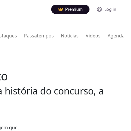
Premium
Log in
staques
Passatempos
Notícias
Vídeos
Agenda
to
 história do concurso, a
gem que,