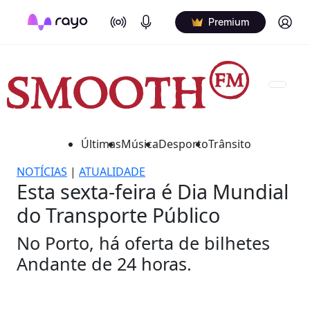
On Air
Podcasts
Log in
Premium
Últimas
Música
Desporto
Trânsito
NOTÍCIAS
|
ATUALIDADE
Esta sexta-feira é Dia Mundial
do Transporte Público
No Porto, há oferta de bilhetes
Andante de 24 horas.