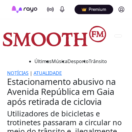
On Air
Podcasts
Log in
Premium
Últimas
Música
Desporto
Trânsito
NOTÍCIAS
|
ATUALIDADE
Estacionamento abusivo na
Avenida República em Gaia
após retirada de ciclovia
Utilizadores de bicicletas e
trotinetes passaram a circular no
meio do trânsito e, ilegalmente,