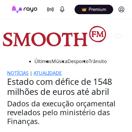
On Air
Podcasts
Log in
Premium
Últimas
Música
Desporto
Trânsito
NOTÍCIAS
|
ATUALIDADE
Estado com défice de 1548
milhões de euros até abril
Dados da execução orçamental
revelados pelo ministério das
Finanças.