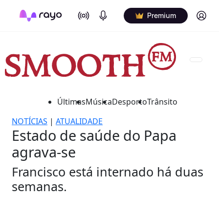
On Air
Podcasts
Log in
Premium
Últimas
Música
Desporto
Trânsito
NOTÍCIAS
|
ATUALIDADE
Estado de saúde do Papa
agrava-se
Francisco está internado há duas
semanas.