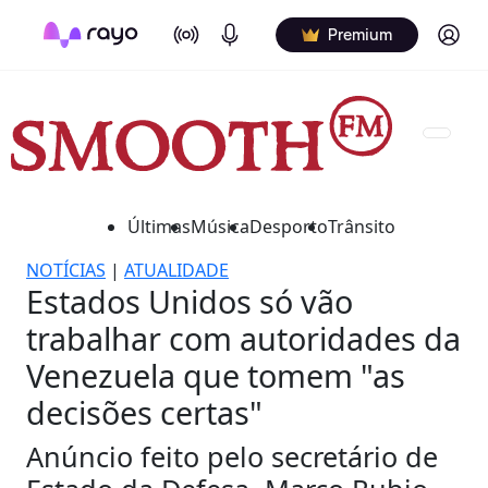
On Air
Podcasts
Log in
Premium
Últimas
Música
Desporto
Trânsito
NOTÍCIAS
|
ATUALIDADE
Estados Unidos só vão
trabalhar com autoridades da
Venezuela que tomem "as
decisões certas"
Anúncio feito pelo secretário de