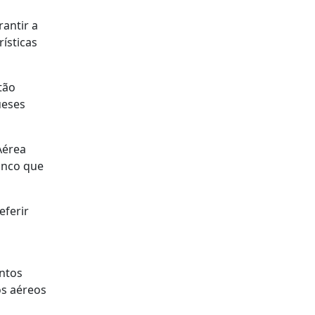
rantir a
ísticas
tão
ueses
Aérea
inco que
eferir
antos
os aéreos