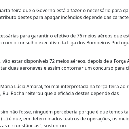
uarta-feira que o Governo está a fazer o necessário para ga
ntributo destes para apagar incêndios depende das caracter
essárias para garantir o efetivo de 76 meios aéreos que es
ão com o conselho executivo da Liga dos Bombeiros Portug
 vão estar disponíveis 72 meios aéreos, depois de a Força 
ratar duas aeronaves e assim contornar um concurso para c
aria Lúcia Amaral, foi mal-interpretada na terça-feira ao r
, Rui Rocha reiterou que a eficácia destes depende das
assim não fosse, ninguém perceberia porque é que temos t
 (…) é que, em determinados teatros de operações, os mei
as circunstâncias", sustentou.