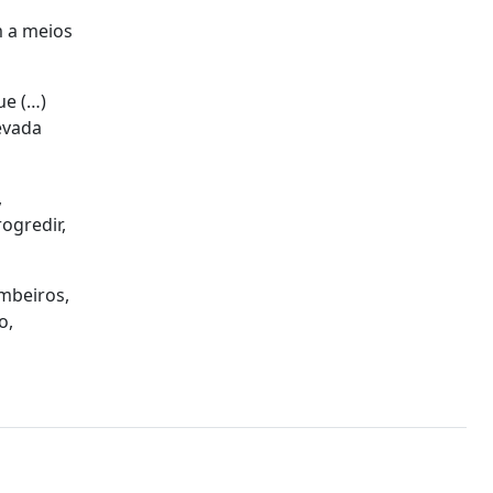
m a meios
ue (…)
evada
,
ogredir,
ombeiros,
o,