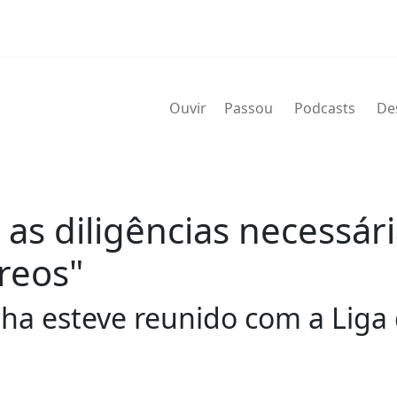
Ouvir
Passou
Podcasts
De
 as diligências necessári
reos"
cha esteve reunido com a Lig