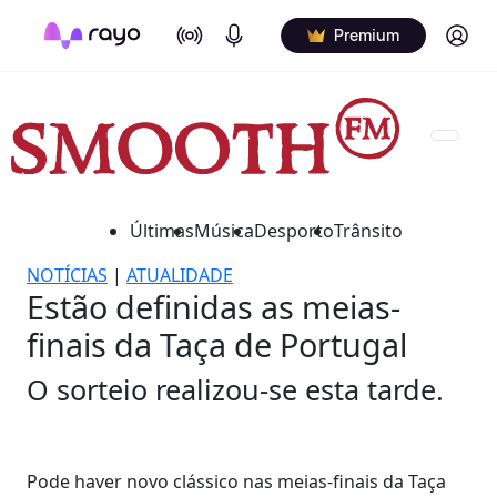
On Air
Podcasts
Log in
Premium
Últimas
Música
Desporto
Trânsito
NOTÍCIAS
|
ATUALIDADE
Estão definidas as meias-
finais da Taça de Portugal
O sorteio realizou-se esta tarde.
Pode haver novo clássico nas meias-finais da Taça