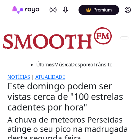
On Air
Podcasts
Log in
Premium
Últimas
Música
Desporto
Trânsito
NOTÍCIAS
|
ATUALIDADE
Este domingo podem ser
vistas cerca de "100 estrelas
cadentes por hora"
A chuva de meteoros Perseidas
atinge o seu pico na madrugada
desta segunda-feira.