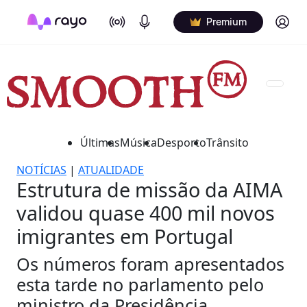
On Air
Podcasts
Log in
Premium
Últimas
Música
Desporto
Trânsito
NOTÍCIAS
|
ATUALIDADE
Estrutura de missão da AIMA
validou quase 400 mil novos
imigrantes em Portugal
Os números foram apresentados
esta tarde no parlamento pelo
ministro da Presidência.