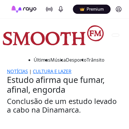
On Air
Podcasts
Log in
Premium
Últimas
Música
Desporto
Trânsito
NOTÍCIAS
|
CULTURA E LAZER
Estudo afirma que fumar,
afinal, engorda
Conclusão de um estudo levado
a cabo na Dinamarca.