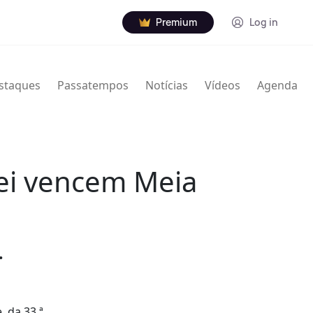
Premium
Log in
staques
Passatempos
Notícias
Vídeos
Agenda
gei vencem Meia
.
 da 33.ª