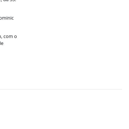
Dominic
m, com o
de