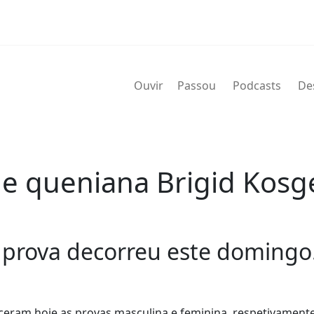
Ouvir
Passou
Podcasts
De
 e queniana Brigid Kos
a prova decorreu este domingo
ceram hoje as provas masculina e feminina, respetivamente,