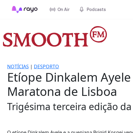
On Air
Podcasts
NOTÍCIAS
|
DESPORTO
Etíope Dinkalem Ayele
Maratona de Lisboa
Trigésima terceira edição d
O etíope Dinkalem Ayele e a queniana Brigid Kosgei ven