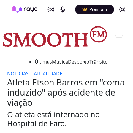
On Air
Podcasts
Log in
Premium
Últimas
Música
Desporto
Trânsito
NOTÍCIAS
|
ATUALIDADE
Atleta Etson Barros em "coma
induzido" após acidente de
viação
O atleta está internado no
Hospital de Faro.