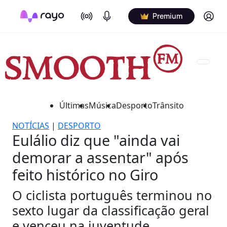
On Air
Podcasts
Log in
Premium
Últimas
Música
Desporto
Trânsito
NOTÍCIAS
|
DESPORTO
Eulálio diz que "ainda vai
demorar a assentar" após
feito histórico no Giro
O ciclista português terminou no
sexto lugar da classificação geral
e venceu na juventude.