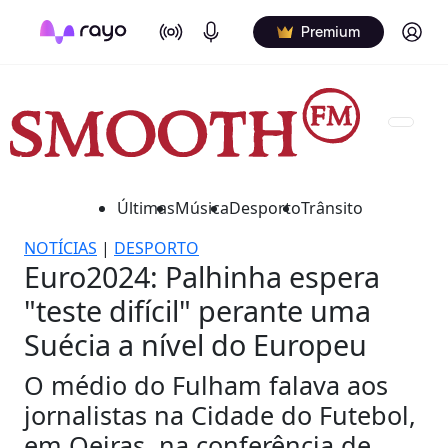
On Air
Podcasts
Log in
Premium
Últimas
Música
Desporto
Trânsito
NOTÍCIAS
|
DESPORTO
Euro2024: Palhinha espera
"teste difícil" perante uma
Suécia a nível do Europeu
O médio do Fulham falava aos
jornalistas na Cidade do Futebol,
em Oeiras, na conferência de