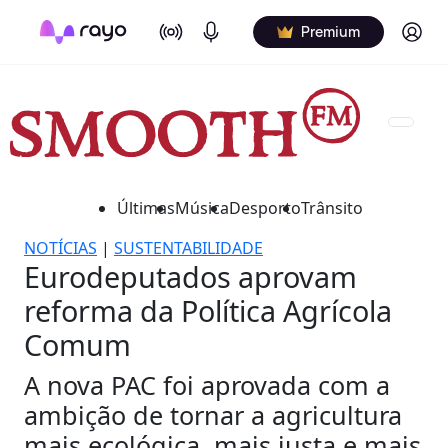
On Air
Podcasts
Log in
Premium
Últimas
Música
Desporto
Trânsito
NOTÍCIAS
|
SUSTENTABILIDADE
Eurodeputados aprovam
reforma da Política Agrícola
Comum
A nova PAC foi aprovada com a
ambição de tornar a agricultura
mais ecológica, mais justa e mais