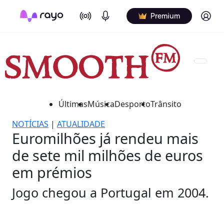
On Air
Podcasts
Log in
Premium
Últimas
Música
Desporto
Trânsito
NOTÍCIAS
|
ATUALIDADE
Euromilhões já rendeu mais
de sete mil milhões de euros
em prémios
Jogo chegou a Portugal em 2004.