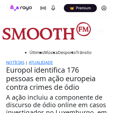
On Air
Podcasts
Log in
Premium
Últimas
Música
Desporto
Trânsito
NOTÍCIAS
|
ATUALIDADE
Europol identifica 176
pessoas em ação europeia
contra crimes de ódio
A ação incluiu a componente de
discurso de ódio online em casos
investigados no Luxemburgo, em