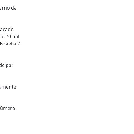
verno da
eaçado
de 70 mil
srael a 7
icipar
ivamente
 número