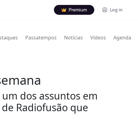
Premium
Log in
staques
Passatempos
Notícias
Vídeos
Agenda
 semana
 é um dos assuntos em
a de Radiofusão que