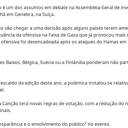
ão é um dos assuntos em debate na Assembleia-Geral de in
nhã em Genebra, na Suíça.
ão vão chegar a uma decisão após alguns países terem am
quência da ofensiva na Faixa de Gaza que já provocou mais 
 ofensiva foi desencadeada após os ataques do Hamas em I
ses Baixos, Bélgica, Suécia ou a Finlândia ponderam não part
 rescaldo da edição deste ano, a polémica instalou-se relat
l.
da Canção terá novas regras de votação, com a redução do
inais.
ansparência e o envolvimento do público” no evento.