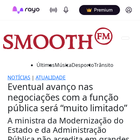
On Air
Podcasts
Log in
Premium
Últimas
Música
Desporto
Trânsito
NOTÍCIAS
|
ATUALIDADE
Eventual avanço nas
negociações com a função
pública será “muito limitado”
A ministra da Modernização do
Estado e da Administração
Pública não acredita em grandes