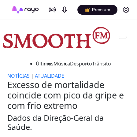
On Air
Podcasts
Log in
Premium
Últimas
Música
Desporto
Trânsito
NOTÍCIAS
|
ATUALIDADE
Excesso de mortalidade
coincide com pico da gripe e
com frio extremo
Dados da Direção-Geral da
Saúde.