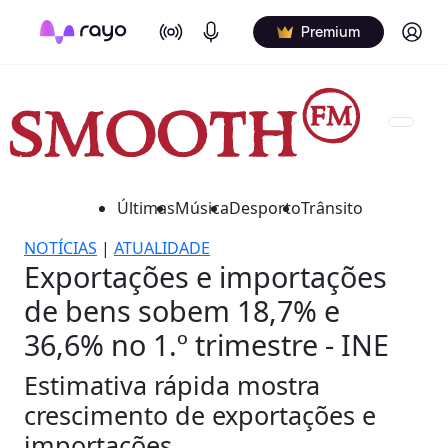
On Air
Podcasts
Log in
Premium
Últimas
Música
Desporto
Trânsito
NOTÍCIAS
|
ATUALIDADE
Exportações e importações
de bens sobem 18,7% e
36,6% no 1.º trimestre - INE
Estimativa rápida mostra
crescimento de exportações e
importações.