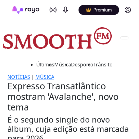
On Air
Podcasts
Log in
Premium
Últimas
Música
Desporto
Trânsito
NOTÍCIAS
|
MÚSICA
Expresso Transatlântico
mostram 'Avalanche', novo
tema
É o segundo single do novo
álbum, cuja edição está marcada
para 2026.