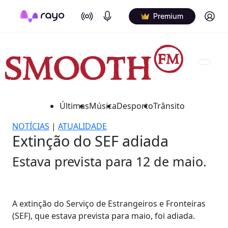
On Air
Podcasts
Log in
Premium
Últimas
Música
Desporto
Trânsito
NOTÍCIAS
|
ATUALIDADE
Extinção do SEF adiada
Estava prevista para 12 de maio.
A extinção do Serviço de Estrangeiros e Fronteiras
(SEF), que estava prevista para maio, foi adiada.