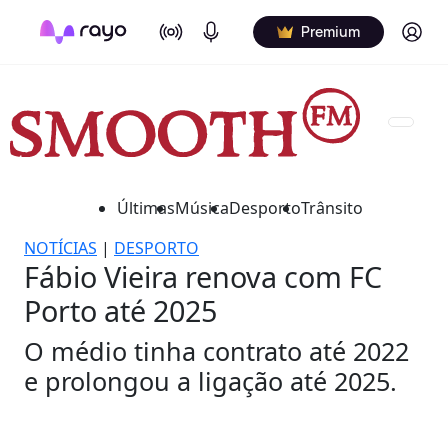
On Air
Podcasts
Log in
Premium
Últimas
Música
Desporto
Trânsito
NOTÍCIAS
|
DESPORTO
Fábio Vieira renova com FC
Porto até 2025
O médio tinha contrato até 2022
e prolongou a ligação até 2025.