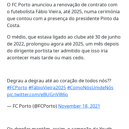
O FC Porto anunciou a renovação de contrato com
o futebolista Fábio Vieira, até 2025, numa cerimónia
que contou com a presença do presidente Pinto da
Costa.
O médio, que estava ligado ao clube até 30 de junho
de 2022, prolongou agora até 2025, um mês depois
do dirigente portista ter admitido que isso iria
acontecer mais tarde ou mais cedo.
Degrau a degrau até ao coração de todos nós??
#FCPorto
#FábioVieira2025
#ComoNósUmdeNós
pic.twitter.com/eBUGnVl86o
— FC Porto (@FCPorto)
November 18, 2021
Os
dragões
mantêm, assim, o campeão da Youth