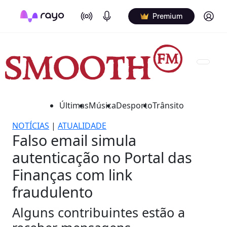
On Air
Podcasts
Log in
Premium
Últimas
Música
Desporto
Trânsito
NOTÍCIAS
|
ATUALIDADE
Falso email simula
autenticação no Portal das
Finanças com link
fraudulento
Alguns contribuintes estão a