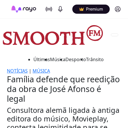
On Air
Podcasts
Log in
Premium
Últimas
Música
Desporto
Trânsito
NOTÍCIAS
|
MÚSICA
Família defende que reedição
da obra de José Afonso é
legal
Consultora alemã ligada à antiga
editora do músico, Movieplay,
contesta legimitidade para se