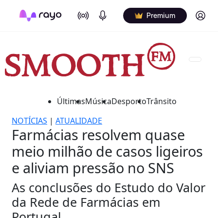
On Air
Podcasts
Log in
Premium
Últimas
Música
Desporto
Trânsito
NOTÍCIAS
|
ATUALIDADE
Farmácias resolvem quase
meio milhão de casos ligeiros
e aliviam pressão no SNS
As conclusões do Estudo do Valor
da Rede de Farmácias em
Portugal.