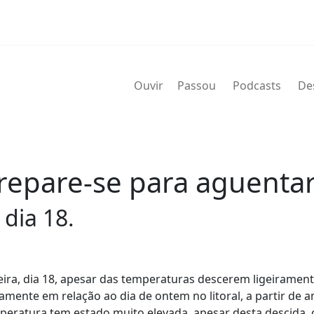
Ouvir
Passou
Podcasts
De
Prepare-se para aguenta
 dia 18.
eira, dia 18, apesar das temperaturas descerem ligeirament
ramente em relação ao dia de ontem no litoral, a partir de 
eratura tem estado muito elevada, apesar desta descida, 