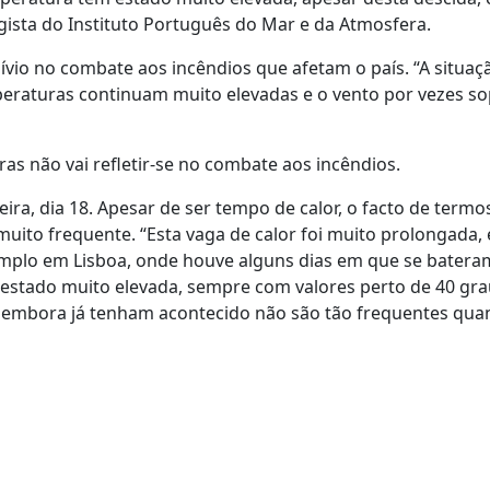
gista do Instituto Português do Mar e da Atmosfera.
alívio no combate aos incêndios que afetam o país. “A situaç
peraturas continuam muito elevadas e o vento por vezes s
ras não vai refletir-se no combate aos incêndios.
ira, dia 18. Apesar de ser tempo de calor, o facto de termo
uito frequente. “Esta vaga de calor foi muito prolongada,
mplo em Lisboa, onde houve alguns dias em que se batera
stado muito elevada, sempre com valores perto de 40 grau
 embora já tenham acontecido não são tão frequentes quan