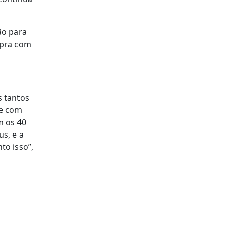
ão para
opra com
s tantos
 e com
m os 40
s, e a
to isso”,