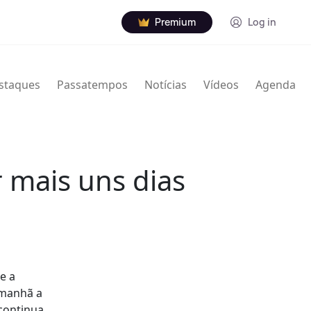
Premium
Log in
staques
Passatempos
Notícias
Vídeos
Agenda
r mais uns dias
e a
amanhã a
continua