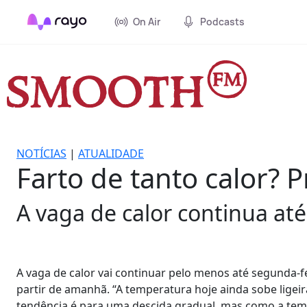
On Air
Podcasts
NOTÍCIAS
|
ATUALIDADE
Farto de tanto calor? 
A vaga de calor continua até
A vaga de calor vai continuar pelo menos até segunda-f
partir de amanhã. “A temperatura hoje ainda sobe ligei
tendência é para uma descida gradual, mas como a temp