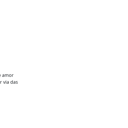
de amor
r via das