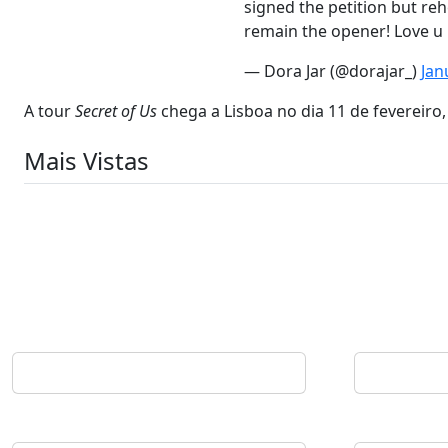
signed the petition but reh
remain the opener! Love u
— Dora Jar (@dorajar_)
Jan
A tour
Secret of Us
chega a Lisboa no dia 11 de fevereiro
Mais Vistas