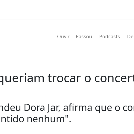
Ouvir
Passou
Podcasts
De
queriam trocar o concert
ndeu Dora Jar, afirma que o c
sentido nenhum".