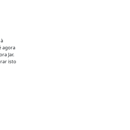
 à
é agora
ra Jar.
rar isto