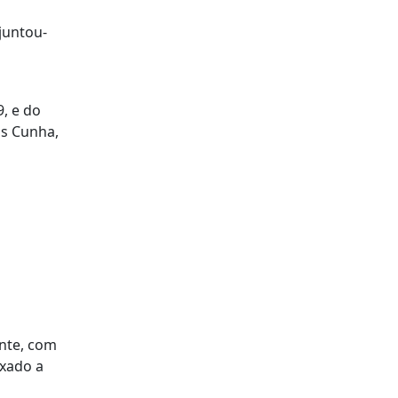
juntou-
9, e do
os Cunha,
ente, com
ixado a