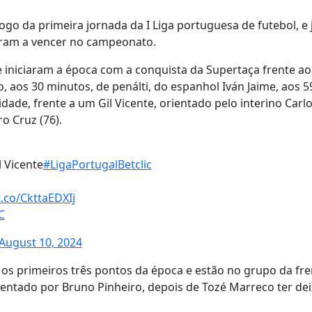
jogo da primeira jornada da I Liga portuguesa de futebol, e 
aram a vencer no campeonato.
e iniciaram a época com a conquista da Supertaça frente ao
 aos 30 minutos, de penálti, do espanhol Iván Jaime, aos 5
de, frente a um Gil Vicente, orientado pelo interino Carl
o Cruz (76).
l Vicente
#LigaPortugalBetclic
t.co/CkttaEDXIj
C
August 10, 2024
os primeiros três pontos da época e estão no grupo da fr
orientado por Bruno Pinheiro, depois de Tozé Marreco ter de