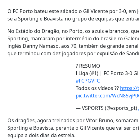
O FC Porto bateu este sábado o Gil Vicente por 3-0, em 
se a Sporting e Boavista no grupo de equipas que entr
No Estádio do Dragão, no Porto, os azuis e brancos, qu
Sporting, marcaram por intermédio do brasileiro Galeno,
inglês Danny Namaso, aos 70, também de grande penalida
que terminou com dez jogadores por expulsão de Sandr
? RESUMO
I Liga (#1) | FC Porto 3-0 Gi
#FCPGVFC
Todos os vídeos ??
https://
pic.twitter.com/WcN85vjP0
— VSPORTS (@vsports_pt)
Os dragões, agora treinados por Vítor Bruno, somaram 
Sporting e Boavista, perante o Gil Vicente que vai ser 
equipa a dois dias da estreia.