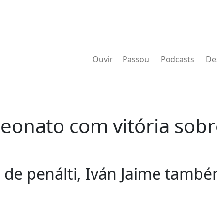
Ouvir
Passou
Podcasts
De
onato com vitória sobre 
e penálti, Iván Jaime também 