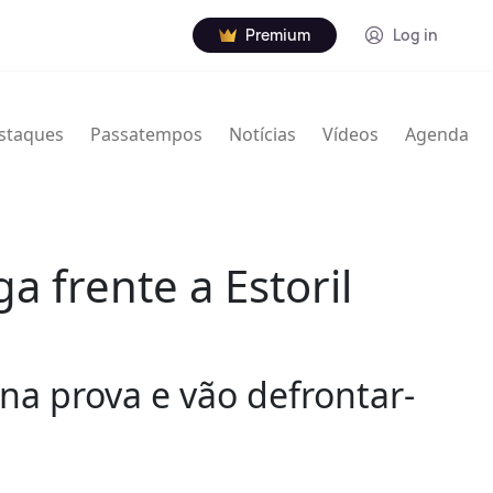
Premium
Log in
staques
Passatempos
Notícias
Vídeos
Agenda
a frente a Estoril
a prova e vão defrontar-