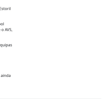
storil
bol
 o AVS,
equipas
 ainda