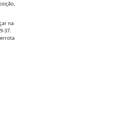
osição,
çar na
9-37.
derrota