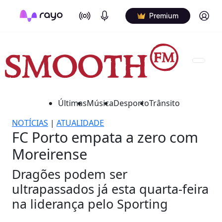
On Air
Podcasts
Log in
Premium
Últimas
Música
Desporto
Trânsito
NOTÍCIAS
|
ATUALIDADE
FC Porto empata a zero com
Moreirense
Dragões podem ser
ultrapassados já esta quarta-feira
na liderança pelo Sporting