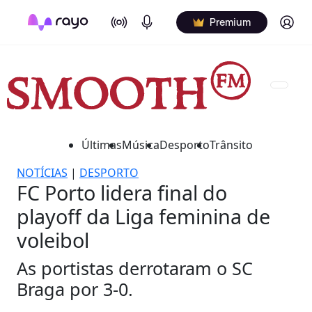
On Air
Podcasts
Log in
Premium
Últimas
Música
Desporto
Trânsito
NOTÍCIAS
|
DESPORTO
FC Porto lidera final do
playoff da Liga feminina de
voleibol
As portistas derrotaram o SC
Braga por 3-0.