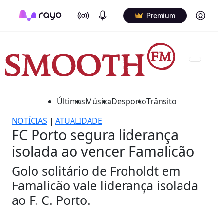
On Air
Podcasts
Log in
Premium
Últimas
Música
Desporto
Trânsito
NOTÍCIAS
|
ATUALIDADE
FC Porto segura liderança
isolada ao vencer Famalicão
Golo solitário de Froholdt em
Famalicão vale liderança isolada
ao F. C. Porto.