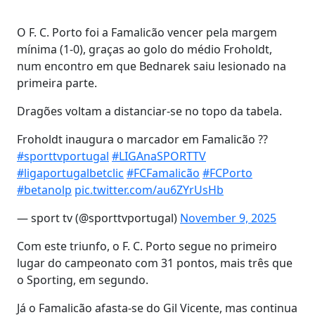
O F. C. Porto foi a Famalicão vencer pela margem
mínima (1-0), graças ao golo do médio Froholdt,
num encontro em que Bednarek saiu lesionado na
primeira parte.
Dragões voltam a distanciar-se no topo da tabela.
Froholdt inaugura o marcador em Famalicão ??
#sporttvportugal
#LIGAnaSPORTTV
#ligaportugalbetclic
#FCFamalicão
#FCPorto
#betanolp
pic.twitter.com/au6ZYrUsHb
— sport tv (@sporttvportugal)
November 9, 2025
Com este triunfo, o F. C. Porto segue no primeiro
lugar do campeonato com 31 pontos, mais três que
o Sporting, em segundo.
Já o Famalicão afasta-se do Gil Vicente, mas continua