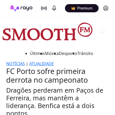
On Air
Podcasts
Log in
Premium
Últimas
Música
Desporto
Trânsito
NOTÍCIAS
|
ATUALIDADE
FC Porto sofre primeira
derrota no campeonato
Dragões perderam em Paços de
Ferreira, mas mantêm a
liderança. Benfica está a dois
pontos.