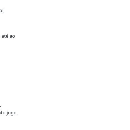
ol,
 até ao
s
to jogo,