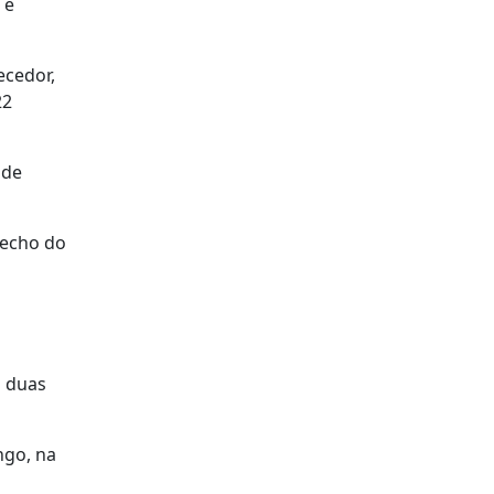
 e
ecedor,
22
 de
fecho do
s duas
ngo, na