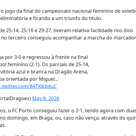
ro jogo da final do campeonato nacional feminino de voleib
minatória e ficando a um triunfo do título.
e 25-14, 25-16 e 29-27, tiveram relativa facilidade nos dois
ó no terceiro conseguiu acompanhar a marcha do marcador
a por 3-0 e regressou à frente na final
bol feminino (2-1). Os parciais de 25-14,
 vitória azul e branca na Dragão Arena,
ipa orientada por Miguel…
c.twitter.com/84TXJkbduC
ortalDragoes)
May 8, 2026
os, o FC Porto conseguiu fazer o 2-1, tendo agora com dua
no domingo, em Braga, ou, caso não vença, através do quin
as.