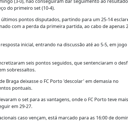
omingo (3-0), não conseguiram dar seguimento ao resultado
o do primeiro set (10-4).
últimos pontos disputados, partindo para um 25-14 esclar
gnado com a perda da primeira partida, ao cabo de apenas 
esposta inicial, entrando na discussão até ao 5-5, em jogo
ncretizaram seis pontos seguidos, que sentenciaram o des
em sobressaltos.
 de Braga deixasse o FC Porto 'descolar' em demasia no
ntos pontuais.
e levaram o set para as vantagens, onde o FC Porto teve mai
eguir em 29-27.
acionais caso vençam, está marcado para as 16:00 de domi