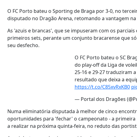
O FC Porto bateu o Sporting de Braga por 3-0, no tercei
disputado no Dragão Arena, retomando a vantagem na eli
As 'azuis e brancas', que se impuseram com os parciais d
primeiros sets, perante um conjunto bracarense que s
seu desfecho.
O FC Porto bateu o SC Brag
do play-off da Liga de volei
25-16 e 29-27 traduziram a
resultado que deixa a equ
https://t.co/C85xvRxKB0
pi
— Portal dos Dragões (@P
Numa eliminatória disputada à melhor de cinco encontr
oportunidades para 'fechar' o campeonato - a primeira 
a realizar na próxima quinta-feira, no reduto das portist