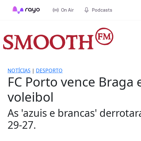
On Air
Podcasts
NOTÍCIAS
|
DESPORTO
FC Porto vence Braga e
voleibol
As 'azuis e brancas' derrota
29-27.