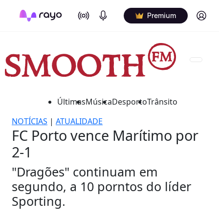
On Air
Podcasts
Log in
Premium
Últimas
Música
Desporto
Trânsito
NOTÍCIAS
|
ATUALIDADE
FC Porto vence Marítimo por
2-1
"Dragões" continuam em
segundo, a 10 porntos do líder
Sporting.