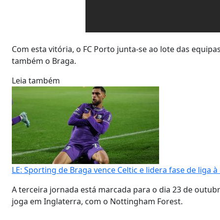
Com esta vitória, o FC Porto junta-se ao lote das equip
também o Braga.
Leia também
LE: Sporting de Braga vence Celtic e lidera fase de liga 
A terceira jornada está marcada para o dia 23 de outub
joga em Inglaterra, com o Nottingham Forest.