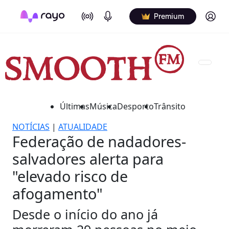
On Air
Podcasts
Log in
Premium
Últimas
Música
Desporto
Trânsito
NOTÍCIAS
|
ATUALIDADE
Federação de nadadores-
salvadores alerta para
"elevado risco de
afogamento"
Desde o início do ano já