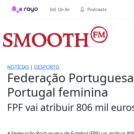
On Air
Podcasts
NOTÍCIAS
|
DESPORTO
Federação Portuguesa 
Portugal feminina
FPF vai atribuir 806 mil euro
A Federação Portuguesa de Futebol (FPF) vai atribuir 8