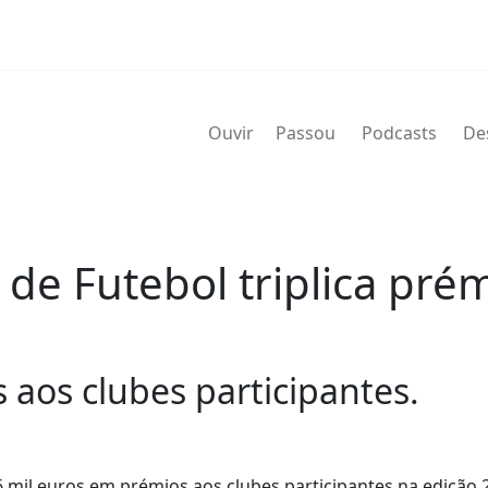
Ouvir
Passou
Podcasts
De
de Futebol triplica prém
s aos clubes participantes.
06 mil euros em prémios aos clubes participantes na edição 