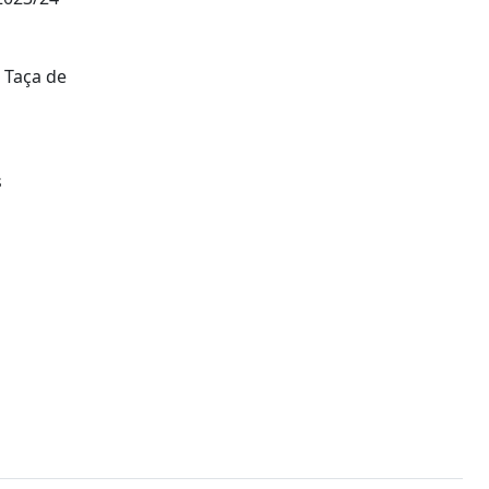
a Taça de
s