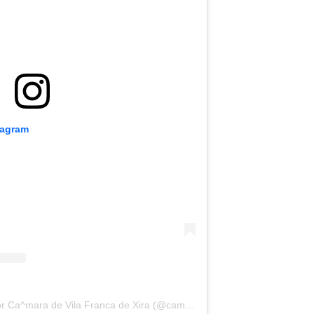
tagram
Uma publicação partilhada por Ca^mara de Vila Franca de Xira (@camaramunicipalvilafrancaxira)