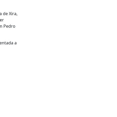
 de Xira,
er
im Pedro
mentada a